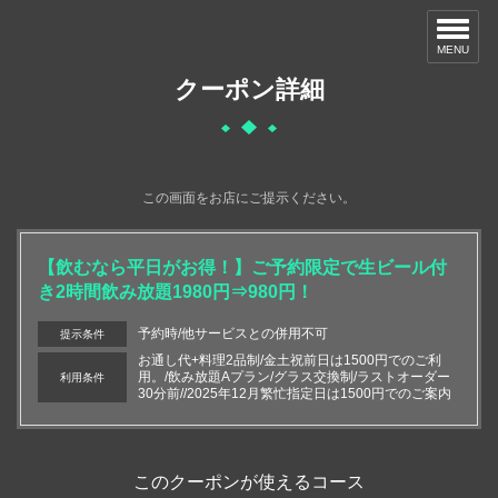
MENU
クーポン詳細
この画面をお店にご提示ください。
【飲むなら平日がお得！】ご予約限定で生ビール付
き2時間飲み放題1980円⇒980円！
予約時/他サービスとの併用不可
提示条件
お通し代+料理2品制/金土祝前日は1500円でのご利
用。/飲み放題Aプラン/グラス交換制/ラストオーダー
利用条件
30分前//2025年12月繁忙指定日は1500円でのご案内
このクーポンが使えるコース