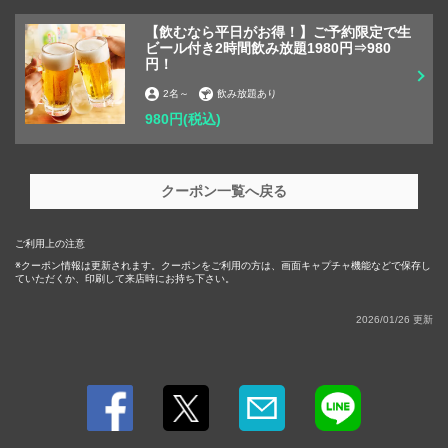
【飲むなら平日がお得！】ご予約限定で生
ビール付き2時間飲み放題1980円⇒980
円！
2名
～
飲み放題あり
980円
(税込)
この店舗情報をシェアする
【飲むなら平日がお得！】ご予約限定で生ビール付き2時間
クーポン一覧へ戻る
飲み放題1980円⇒980円！ | 【個室完備】酒場
KUSHIEMON-串笑門-静岡本店
ご利用上の注意
静岡県静岡市葵区七間町８－１０ 天龍ビル２階
クーポン情報は更新されます。クーポンをご利用の方は、画面キャプチャ機能などで保存し
https://kushiemon-shizuoka.owst.jp/coupons/186142245
ていただくか、印刷して来店時にお持ち下さい。
2026/01/26 更新
お店情報をコピー