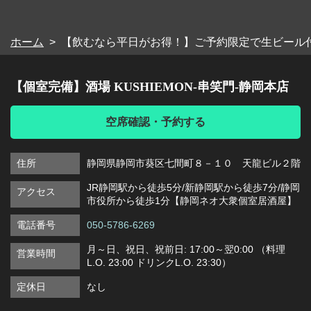
閉じる
ホーム
【飲むなら平日がお得！】ご予約限定で生ビール付き
【個室完備】酒場 KUSHIEMON-串笑門-静岡本店
空席確認・予約する
住所
静岡県静岡市葵区七間町８－１０ 天龍ビル２階
JR静岡駅から徒歩5分/新静岡駅から徒歩7分/静岡
アクセス
市役所から徒歩1分【静岡ネオ大衆個室居酒屋】
電話番号
050-5786-6269
月～日、祝日、祝前日: 17:00～翌0:00 （料理
営業時間
L.O. 23:00 ドリンクL.O. 23:30）
定休日
なし