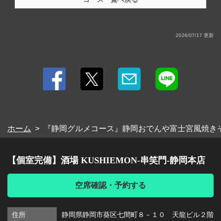
・【果実酒】
・梅酒/りんご酒/マンゴー酒/白桃酒/巨峰酒/ライチ酒 (ロック/水割り/ソ
ーダ割り/お湯割り)
・【ワイン】
2026/07/17 更新
・ワイン 赤・白
・【ワインカクテル】
・キティ/オペレーター/スプリッツァー赤/スプリッツァー白
・【ソフトドリンク】
・ウーロン茶/緑茶/ジャスミン茶/コーラ/ジンジャーエール/オレンジジ
ュース/グレープフルーツジュース/カルピス/カルピスソーダ/メロンソー
ダ/パインソーダ/イチゴソーダ/紅茶
ホーム
『静岡グルメコース』静岡おでんや富士宮風焼きそば◎
【個室完備】酒場 KUSHIEMON-串笑門-静岡本店
空席確認・予約する
住所
静岡県静岡市葵区七間町８－１０ 天龍ビル２階