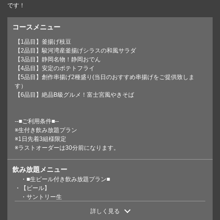
です！
コースメニュー
【1品目】釜揚げ枝豆
【2品目】駿河湾産釜揚げシラスの和風サラダ
【3品目】静岡名物！静岡おでん
【4品目】安定のポテトフライ
【5品目】創作串揚げ2種盛り(当日のおすすめ串揚げをご提供致しま
す）
【6品目】絶品B級グルメ！富士宮風やきそば
この店舗情報をシェアする
--■ご利用条件■--
※生付き飲み放題プラン
※1日先着3組様限定
『静岡グルメコース』静岡おでんや富士宮風焼きそば◎6品
※ラストオーダーは30分前になります。
生付2h飲み放題4,500円⇒3,500円 | 【個室完備】酒場
KUSHIEMON-串笑門-静岡本店
飲み放題メニュー
静岡県静岡市葵区七間町８－１０ 天龍ビル２階
・■生ビール付き飲み放題プラン■
https://kushiemon-shizuoka.owst.jp/courses/211076198
・【ビール】
・サントリー生
・【ビアカクテル】
お店情報をコピー
詳しく見る
・シャンディガフ/コーラビア/ピーチビア