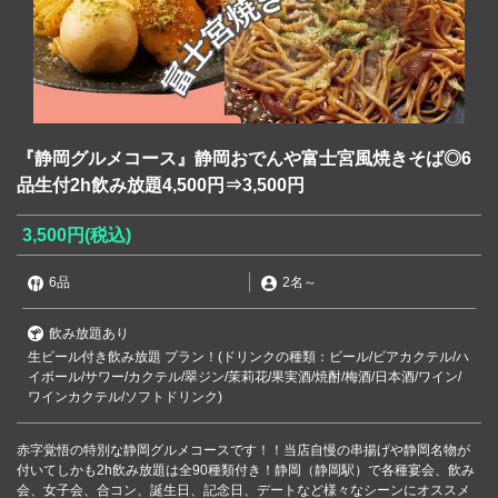
『静岡グルメコース』静岡おでんや富士宮風焼きそば◎6
品生付2h飲み放題4,500円⇒3,500円
3,500円
(税込)
6品
2名
～
飲み放題あり
生ビール付き飲み放題 プラン！(ドリンクの種類：ビール/ビアカクテル/ハ
イボール/サワー/カクテル/翠ジン/茉莉花/果実酒/焼酎/梅酒/日本酒/ワイン/
ワインカクテル/ソフトドリンク)
赤字覚悟の特別な静岡グルメコースです！！当店自慢の串揚げや静岡名物が
付いてしかも2h飲み放題は全90種類付き！静岡（静岡駅）で各種宴会、飲み
会、女子会、合コン、誕生日、記念日、デートなど様々なシーンにオススメ