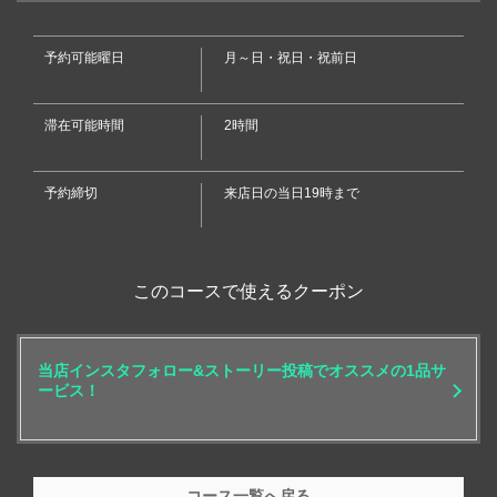
・【ハイボール】
・ハイボール/コーラハイボール/ジンジャーハイボール/角ハイボール/
角コーラハイボール/角ジンジャーハイボール
予約可能曜日
月～日・祝日・祝前日
・【サワー】
・レモンサワー/グレープフルーツサワー/白桃サワー/赤玉パンチ/トマ
トサワー/柚子サワー/カルピスサワー/ウーロンハイ/緑茶ハイ/タコハイ/
滞在可能時間
2時間
紅茶ハイ/ジャスミンハイ
閉じる
・【カクテル】
・カシスオレンジ、ソーダ、ウーロン、グレープフルーツ/ピーチソー
ダ、ウーロン、オレンジ/ライチソーダ、オレンジ、グレープフルーツ/
予約締切
来店日の当日19時まで
モヒート/ジントニック/ジンバック/モスコミュール/ブルドッグ/スクリュ
ードライバー/カルーアミルク
・【カクテル】
・マリブミルク、コーク、オレンジ、パイン/ヨギーミルク、オレン
ジ、ジンジャー、パイン/ティフィンミルク、オレンジ、ジンジャー、ソ
このコースで使えるクーポン
ーダ
・【翠ジン】
・翠ジンソーダ/翠ジンコーラ/翠ジンジンジャー/翠ジンオレンジ/翠ジ
ン緑茶
当店インスタフォロー&ストーリー投稿でオススメの1品サ
・【茉莉花】
ービス！
・茉莉花JJ/茉莉花JS/茉莉花JO/茉莉花JR/茉莉花JK
・【焼酎】
・芋焼酎/麦焼酎 (ロック/水割り/ソーダ割り/お湯割り)
・【日本酒】
・熱燗/冷酒
コース一覧へ戻る